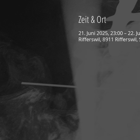
Zeit & Ort
21. Juni 2025, 23:00 – 22. J
Rifferswil, 8911 Rifferswil,