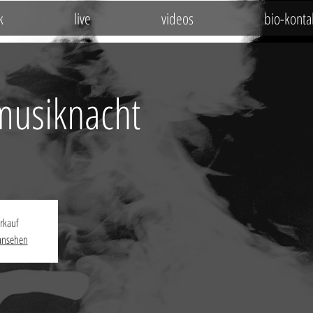
k
live
videos
bio-konta
musiknacht
erkauf
 ansehen